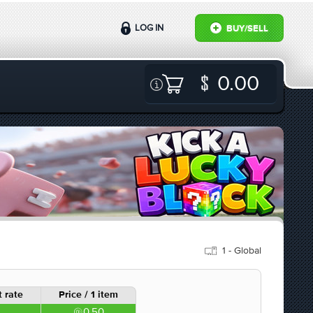
LOG IN
BUY/SELL
0.00
1 - Global
 rate
Price / 1 item
0.50