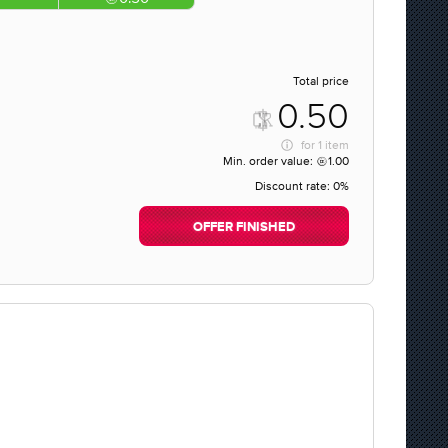
Total price
0.50
for
1 item
Min. order value:
1.00
Discount rate:
0%
OFFER FINISHED