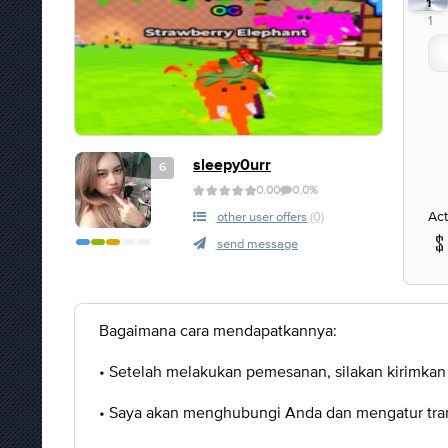
1
1
sleepy0urr
6
0.00
0.0%
Act
other user offers
(0)
send message
Bagaimana cara mendapatkannya:
• Setelah melakukan pemesanan, silakan kirimka
• Saya akan menghubungi Anda dan mengatur tra