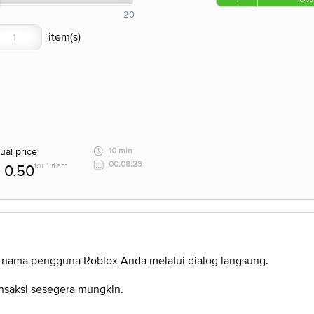
20
ual price
10 min
00:08:23
for 1 item
0.50
n nama pengguna Roblox Anda melalui dialog langsung.
nsaksi sesegera mungkin.