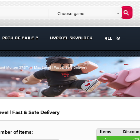
Choose game
PATH OF EXILE 2
HYPIXEL SKYBLOCK
ALL
nt Molten 37.3T/s | Max Level | Fast & Safe Delivery
vel | Fast & Safe Delivery
Items
Discount
mber of items:
1
0%