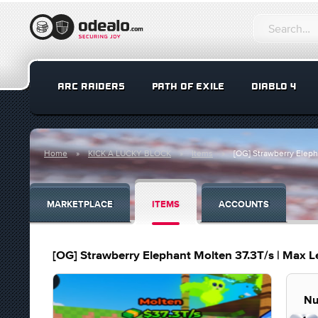
ARC RAIDERS
PATH OF EXILE
DIABLO 4
Home
KICK A LUCKY BLOCK
Items
[OG] Strawberry Elepha
MARKETPLACE
ITEMS
ACCOUNTS
[OG] Strawberry Elephant Molten 37.3T/s | Max Le
Nu