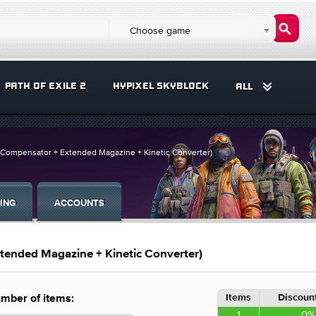
Choose game
PATH OF EXILE 2
HYPIXEL SKYBLOCK
ALL
 (Compensator + Extended Magazine + Kinetic Converter)
ING
ACCOUNTS
xtended Magazine + Kinetic Converter)
Items
Discount
mber of items:
1
0%