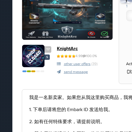
1
1
KnightArc
17
4.99
100.0%
S
Act
other user offers
(39)
send message
我是一名新卖家。如果您从我这里购买商品，我
1. 下单后请将您的 Embark ID 发送给我。
2. 如有任何特殊要求，请提前说明。