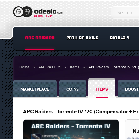
ARC RAIDERS
PATH OF EXILE
DIABLO 4
Home
ARC RAIDERS
Items
ARC Raiders - Torrente IV *20
MARKETPLACE
COINS
ITEMS
BOOST
ARC Raiders - Torrente IV *20 (Compensator + E
Nu