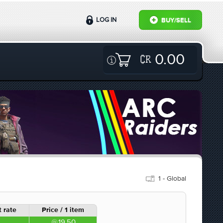
LOG IN
BUY/SELL
0.00
1 - Global
 rate
Price / 1 item
19.50