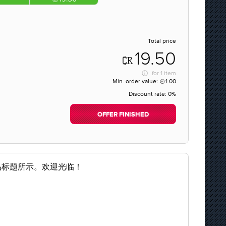
Total price
19.50
for
1 item
Min. order value:
1.00
Discount rate:
0%
OFFER FINISHED
品标题所示。欢迎光临！